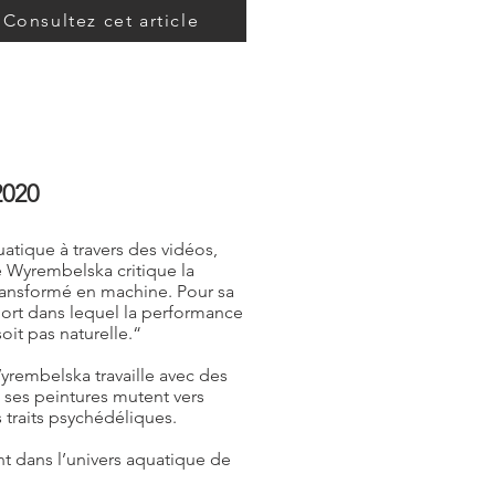
Consultez cet article
2020
atique à travers des vidéos,
te Wyrembelska critique la
 transformé en machine. Pour sa
“sport dans lequel la performance
oit pas naturelle.“
yrembelska travaille avec des
e ses peintures mutent vers
s traits psychédéliques.
 dans l’univers aquatique de