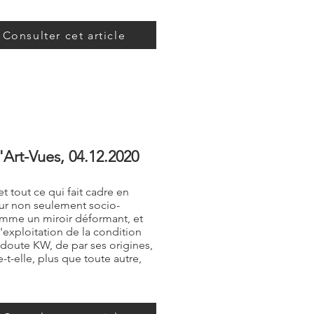
Consulter cet article
rt-Vues, ​​04.12.2020
et tout ce qui fait cadre en
eur non seulement socio-
comme un miroir déformant, et
'exploitation de la condition
s doute KW, de par ses origines,
-t-elle, plus que toute autre,