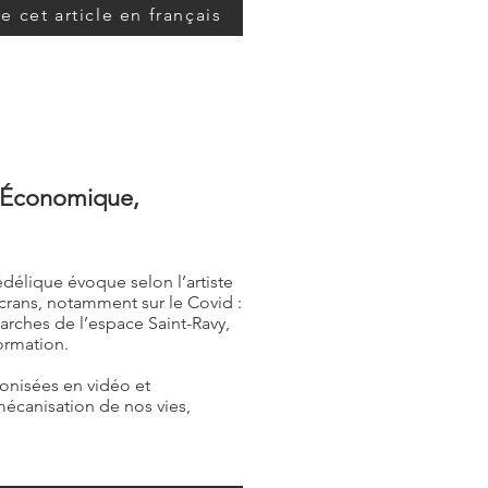
re cet article en français
& Économique,
hédélique évoque selon l’artiste
crans, notamment sur le Covid :
arches de l’espace Saint-Ravy,
formation.
onisées en vidéo et
mécanisation de nos vies,