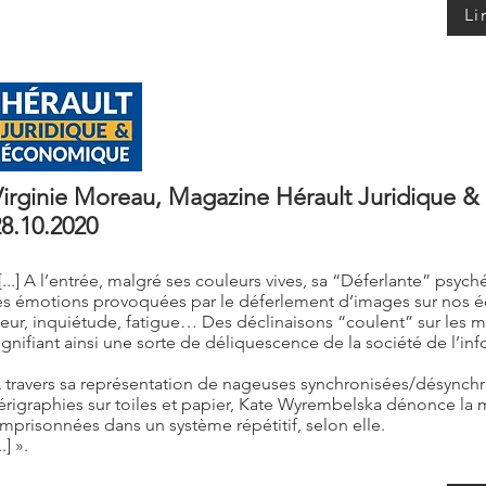
Li
Virginie Moreau, Magazine Hérault Juridique 
8.10.2020
[...] A l’entrée, malgré ses couleurs vives, sa “Déferlante” psyc
es émotions provoquées par le déferlement d’images sur nos é
eur, inquiétude, fatigue… Des déclinaisons “coulent” sur les m
ignifiant ainsi une sorte de déliquescence de la société de l’in
 travers sa représentation de nageuses synchronisées/désynchr
érigraphies sur toiles et papier, Kate Wyrembelska dénonce la 
mprisonnées dans un système répétitif, selon elle.
..] ».