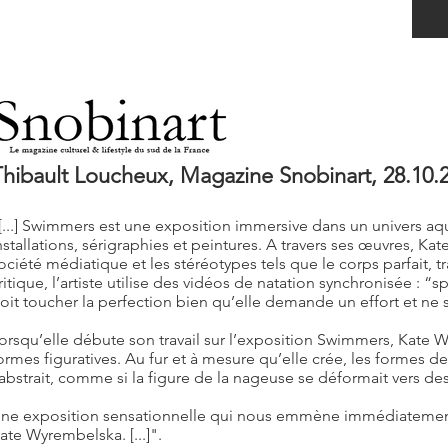
hibault Loucheux, Magazine Snobinart, ​​28.10.
[...] Swimmers est une exposition immersive dans un univers aqu
nstallations, sérigraphies et peintures. A travers ses œuvres, Ka
ociété médiatique et les stéréotypes tels que le corps parfait,
ritique, l’artiste utilise des vidéos de natation synchronisée : 
oit toucher la perfection bien qu’elle demande un effort et ne s
orsqu’elle débute son travail sur l’exposition Swimmers, Kate W
ormes figuratives. Au fur et à mesure qu’elle crée, les formes d
’abstrait, comme si la figure de la nageuse se déformait vers de
ne exposition sensationnelle qui nous emmène immédiatement
ate Wyrembelska. [...]".