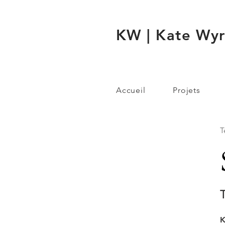
KW | Kate Wy
Accueil
Projets
T
T
K