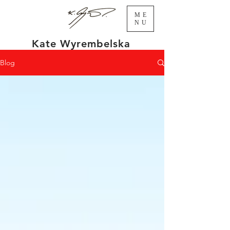
ME
NU
Kate Wyrembelska
Blog